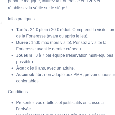
pendule magique, infiltrez la Forteresse en 1205 et
rétablissez la vérité sur le siège !
Infos pratiques
Tarifs
: 24 € plein / 20 € réduit.
C
omprend la visite libr
de la Forteresse (avant ou après le jeu).
Durée
: 1h30 max (hors visite). Pensez à visiter la
Forteresse avant le dernier créneau.
Joueurs
: 3 à 7 par équipe (réservation multi-équipes
possible).
Âge
: dès 9 ans, avec un adulte.
Accessibilité
: non adapté aux PMR, prévoir chaussu
confortables.
Conditions
Présentez vos e-billets et justificatifs en caisse à
l’arrivée.