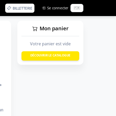
Se connecter
BILLETTERIE
Mon panier
Votre panier est vide
DÉCOUVRIR LE CATALOGUE
»
un