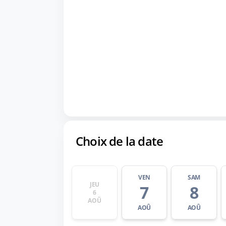
Choix de la date
VEN
SAM
JEU
7
8
6
AOÛ
AOÛ
AOÛ