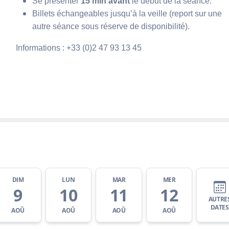
Se présenter
15 min avant
le début de la séance.
Billets échangeables jusqu’à la veille (report sur une
autre séance sous réserve de disponibilité).
Informations : +33 (0)2 47 93 13 45
DIM
LUN
MAR
MER
9
10
11
12
AUTRE
DATES
AOÛ
AOÛ
AOÛ
AOÛ