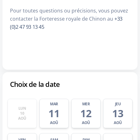
Pour toutes questions ou précisions, vous pouvez
contacter la Forteresse royale de Chinon au
+33
(0)2 47 93 13 45
Choix de la date
MAR
MER
JEU
LUN
11
12
13
10
AOÛ
AOÛ
AOÛ
AOÛ
VEN
SAM
DIM